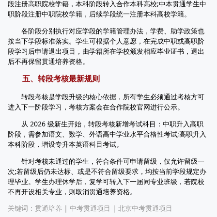
段注册高职院校学籍，本科阶段转入合作本科高校;中本贯通学生中
职阶段注册中职院校学籍，后续学段统一注册本科高校学籍。
各阶段分别执行对应学段的学籍管理办法，学费、助学政策也
按当下学段标准落实。学生可根据个人意愿，在完成中职或高职阶
段学习后申请退出项目，由学籍所在学校颁发相应毕业证书，退出
后不再保留贯通培养资格。
五、转段考核最新规则
转段考核是学段升级的核心依据，所有学生必须通过考核方可
进入下一阶段学习，考核方案会在合作院校官网进行公示。
从 2026 级新生开始，转段考核新增考试科目：中职升入高职
阶段，需参加语文、数学、外语高中学业水平合格性考试;高职升入
本科阶段，增设专升本英语科目考试。
针对考核未通过的学生，符合条件可申请留级，仅允许留级一
次;若留级后仍未达标、或是不符合留级要求，均按当前学段规定办
理毕业。学生办理休学后，复学可转入下一届同专业班级，若院校
不再开设相关专业，则取消贯通培养资格。
关键词：
贯通培养
|
中考贯通项目
|
北京中考贯通项目