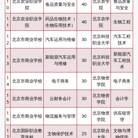
1
北京农业职业学
北京农学
食品质量
食品质量与安全
40
0
院
院
与安全
1
北京农业职业学
药品生物技术（
北京农学
40
生物工程
1
院
生物应用技术）
院
1
北京科技
汽车工程
北京市商业学校
汽车运用与维修
30
2
职业大学
技术
新能源汽
1
新能源汽车运用
北京科技
北京市商业学校
30
车工程技
3
与维修
职业大学
术
1
北京物资
北京市商业学校
电子商务
30
电子商务
4
学院
1
北京物资
北京市商业学校
云财务会计
30
会计学
5
学院
1
北京物资
供应链管
北京市商业学校
物流服务与管理
30
6
学院
理
1
北京国际职业教
北京联合
文物与博
文物保护技术
25
7
育学校
大学
物馆学