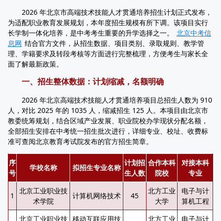
2026 年北京市高端技术技能人才贯通培养招生计划正式发布，
为适配职业教育发展规划，本年度招生规模有所下调。该项目实行
长学制一体化培养，是中考考生重要的升学选择之一。
北京中考信
息网
结合官方文件，从招生数据、项目类别、录取规则、教学管
理、学籍要求及转段考核等方面进行完整梳理，方便考生与家长全
面了解最新政策。
一、招生整体数据：计划缩减，名额明确
2026 年北京高端技术技能人才贯通培养项目总招生人数为 910
人，对比 2025 年的 1035 人，缩减招生 125 人。本项目由北京市
教委统筹规划，结合区域产业发展、职业院校办学现状分配名额，
全部招生安排在中考统一招生批次进行，详细专业、校址、收费标
准可查阅北京教育考试院发布的官方招生简章。
序
计划招
合作本科
对接本科
学校名称
拟招生专业名称
号
生人数
院校
专业
北京工业职业技
北方工业
电子与计
1
计算机网络技术
45
术学院
大学
算机工程
北京工业职业技
移动互联应用技
北方工业
电子与计