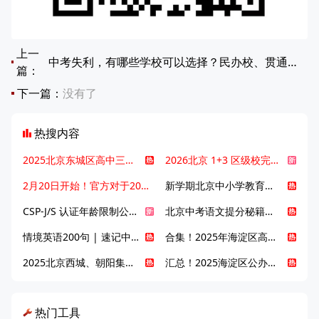
上一
中考失利，有哪些学校可以选择？民办校、贯通项目、中职学校怎么选？
篇：
下一篇：
没有了
热搜内容
2025北京东城区高中三大梯队高中有哪些？录取分数线是多少？
2026北京 1+3 区级校完整名单发布，13549 个名额该如何规划报考？
2月20日开始！官方对于2025年北京市中招体检问题解答！
新学期北京中小学教育八大变化全解析：学位、政策、教学等方面迎新变革
CSP-J/S 认证年龄限制公告发布，新规即日起实施！
北京中考语文提分秘籍！攻克 5000 易混易错字
情境英语200句 | 速记中考英语1600词
合集！2025年海淀区高中校情介绍
2025北京西城、朝阳集团校直升新动态
汇总！2025海淀区公办高中校情全解
热门工具