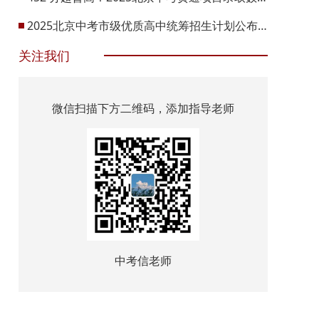
2025北京中考市级优质高中统筹招生计划公布！
关注我们
微信扫描下方二维码，添加指导老师
中考信老师