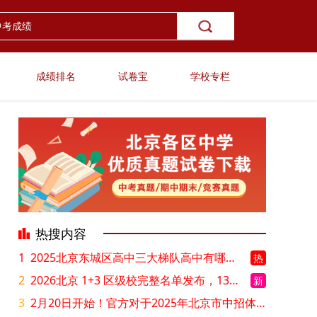
成绩排名
试卷宝
学校专栏
热搜内容
1
2025北京东城区高中三大梯队高中有哪些？录取分数线是多少？
热
2
2026北京 1+3 区级校完整名单发布，13549 个名额该如何规划报考？
新
3
2月20日开始！官方对于2025年北京市中招体检问题解答！