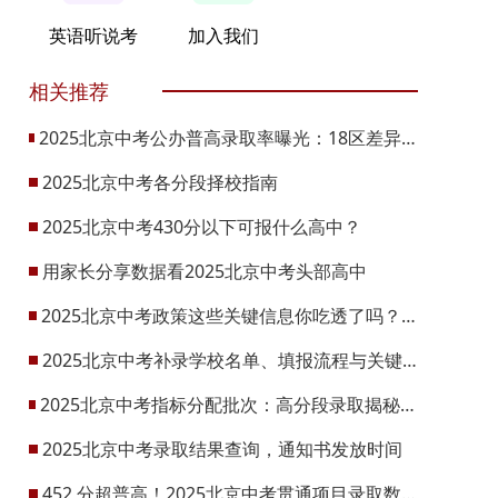
英语听说考
加入我们
相关推荐
2025北京中考公办普高录取率曝光：18区差异悬殊！2026升学机会将增1.48万
2025北京中考各分段择校指南
2025北京中考430分以下可报什么高中？
用家长分享数据看2025北京中考头部高中
2025北京中考政策这些关键信息你吃透了吗？2026可参考
2025北京中考补录学校名单、填报流程与关键节点
2025北京中考指标分配批次：高分段录取揭秘，校排成关键
2025北京中考录取结果查询，通知书发放时间
452 分超普高！2025北京中考贯通项目录取数据