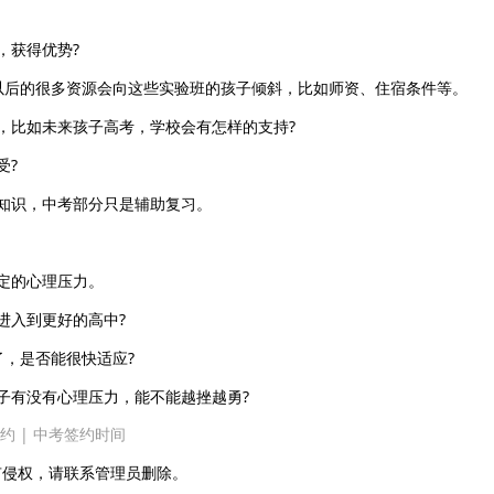
获得优势?
后的很多资源会向这些实验班的孩子倾斜，比如师资、住宿条件等。
比如未来孩子高考，学校会有怎样的支持?
受?
知识，中考部分只是辅助复习。
：
定的心理压力。
入到更好的高中?
，是否能很快适应?
有没有心理压力，能不能越挫越勇?
约
|
中考签约时间
有侵权，请联系管理员删除。