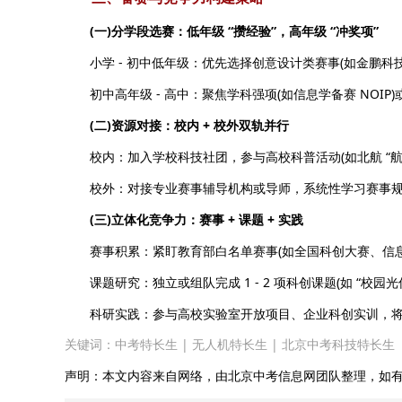
(一)分学段选赛：低年级 “攒经验”，高年级 “冲奖项”
小学 - 初中低年级：优先选择创意设计类赛事(如金鹏科技
初中高年级 - 高中：聚焦学科强项(如信息学备赛 NOIP)或深
(二)资源对接：校内 + 校外双轨并行
校内：加入学校科技社团，参与高校科普活动(如北航 “航天
校外：对接专业赛事辅导机构或导师，系统性学习赛事规则、
(三)立体化竞争力：赛事 + 课题 + 实践
赛事积累：紧盯教育部白名单赛事(如全国科创大赛、信息学奥
课题研究：独立或组队完成 1 - 2 项科创课题(如 “校园
科研实践：参与高校实验室开放项目、企业科创实训，将
关键词：
中考特长生
|
无人机特长生
|
北京中考科技特长生
声明：本文内容来自网络，由北京中考信息网团队整理，如