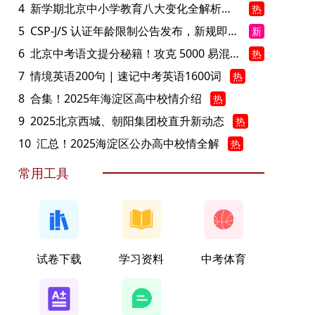
4
新学期北京中小学教育八大变化全解析：学位、政策、教学等方面迎新变革
热
5
CSP-J/S 认证年龄限制公告发布，新规即日起实施！
新
6
北京中考语文提分秘籍！攻克 5000 易混易错字
热
7
情境英语200句 | 速记中考英语1600词
热
8
合集！2025年海淀区高中校情介绍
热
9
2025北京西城、朝阳集团校直升新动态
热
10
汇总！2025海淀区公办高中校情全解
热
常用工具
试卷下载
学习资料
中考体育