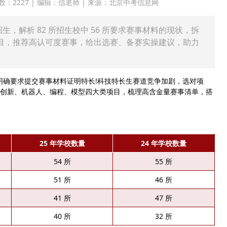
 点击次数：2227 | 编辑：信老师 | 来源：北京中考信息网
招生，解析 82 所招生校中 56 所要求赛事材料的现状，拆
目，推荐高认可度赛事，给出选赛、备赛实操建议，助力
 所)明确要求提交赛事材料证明特长!科技特长生赛道竞争加剧，选对项
创新、机器人、编程、模型四大类项目，梳理高含金量赛事清单，搭
25 年学校数量
24 年学校数量
54 所
55 所
51 所
46 所
41 所
47 所
40 所
32 所