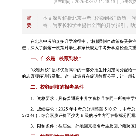
发布时间：2026-08-07 11:48:13 | 
摘
本文深度解析北京中考 “校额到校” 政策
要
答，为家长和学生提供全面的升学指引，助
在北京中考的众多升学途径中，“校额到校” 政策备受关
进，深入了解这一政策对学生和家长规划中考升学路径至关重要
一、什么是 “校额到校”
“校额到校” 是将优质高中的一部分招生计划定向分配给
的志愿顺序进行录取。这一政策旨在促进教育公平，让一般
二、校额到校的报考条件
1、资格要求：具备普通高中升学资格且在同一所初中学
2、成绩要求：2025 年中考总分调整至 510 分 ，中考
570 分 )，综合素质评价至少为 B 级的考生方可在指标分
3、限制条件：往届生、外地回京报名考生及回户籍跨区报考