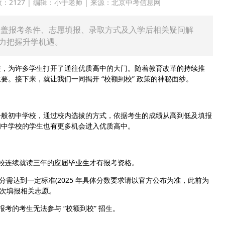
点击次数：2127 | 编辑：小于老师 | 来源：北京中考信息网
，涵盖报考条件、志愿填报、录取方式及入学后相关疑问解
力把握升学机遇。
注，为许多学生打开了通往优质高中的大门。随着教育改革的持续推
。接下来，就让我们一同揭开 “校额到校” 政策的神秘面纱。
一般初中学校，通过校内选拔的方式，依据考生的成绩从高到低及填报
初中学校的学生也有更多机会进入优质高中。
校连续就读三年的应届毕业生才有报考资格。
总分需达到一定标准(2025 年具体分数要求请以官方公布为准，此前为
配批次填报相关志愿。
的考生无法参与 “校额到校” 招生。