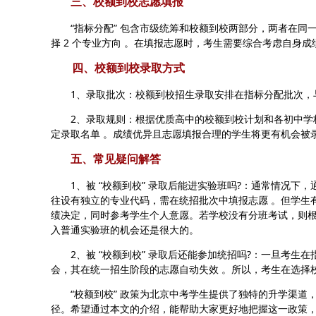
三、校额到校志愿填报
“指标分配” 包含市级统筹和校额到校两部分，两者在同一
择 2 个专业方向 。在填报志愿时，考生需要综合考虑自身
四、校额到校录取方式
1、录取批次：校额到校招生录取安排在指标分配批次，
2、录取规则：根据优质高中的校额到校计划和各初中学校
定录取名单 。成绩优异且志愿填报合理的学生将更有机会被
五、常见疑问解答
1、被 “校额到校” 录取后能进实验班吗?：通常情况下，
往设有独立的专业代码，需在统招批次中填报志愿 。但学生
绩决定，同时参考学生个人意愿。若学校没有分班考试，则根
入普通实验班的机会还是很大的。
2、被 “校额到校” 录取后还能参加统招吗?：一旦考生在
会，其在统一招生阶段的志愿自动失效 。所以，考生在选择
“校额到校” 政策为北京中考学生提供了独特的升学渠道
径。希望通过本文的介绍，能帮助大家更好地把握这一政策