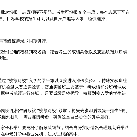
批次填报，志愿顺序不受限。考生可填报 8 个志愿，每个志愿下可选
成绩、目标学校的招生计划以及自身兴趣等因素，谨慎选择。
与市级统筹录取同期进行。
分配到的校额到校名额，结合考生的成绩高低以及志愿填报顺序确
录取。
通过 “校额到校” 入学的学生难以直接进入特殊实验班，特殊实验班往
有机会进入普通实验班，普通实验班主要基于中考成绩和分班考试成
据中考成绩进行分班 。只要成绩足够优异，校额到校入学的学生进
指标分配招生阶段被 “校额到校” 录取，将失去参加后续统一招生的机
校额到校时，需要谨慎考虑，确保这是自己心仪的升学选择。
，家长和学生要充分了解政策细节，结合自身实际情况合理规划升学路
，在中考升学中抢占先机，进入理想的高中。