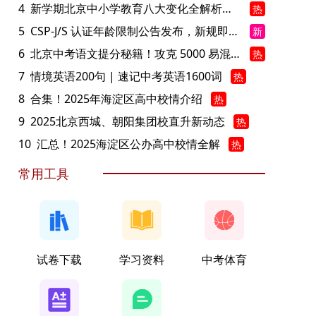
4
新学期北京中小学教育八大变化全解析：学位、政策、教学等方面迎新变革
热
5
CSP-J/S 认证年龄限制公告发布，新规即日起实施！
新
6
北京中考语文提分秘籍！攻克 5000 易混易错字
热
7
情境英语200句 | 速记中考英语1600词
热
8
合集！2025年海淀区高中校情介绍
热
9
2025北京西城、朝阳集团校直升新动态
热
10
汇总！2025海淀区公办高中校情全解
热
常用工具
试卷下载
学习资料
中考体育