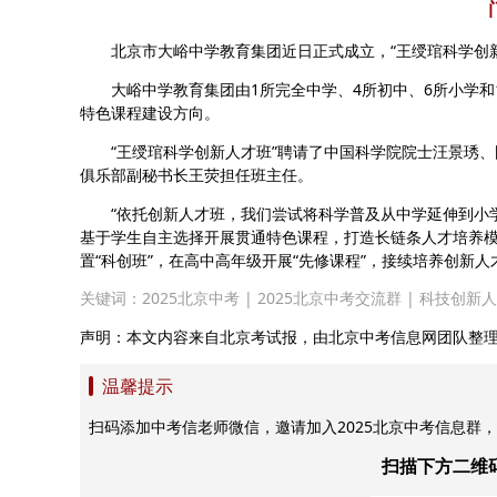
北京市大峪中学教育集团近日正式成立，“王绶琯科学创新
大峪中学教育集团由1所完全中学、4所初中、6所小学和14
特色课程建设方向。
“王绶琯科学创新人才班”聘请了中国科学院院士汪景琇、
俱乐部副秘书长王荧担任班主任。
“依托创新人才班，我们尝试将科学普及从中学延伸到小学
基于学生自主选择开展贯通特色课程，打造长链条人才培养模
置“科创班”，在高中高年级开展“先修课程”，接续培养创新人
关键词：
2025北京中考
|
2025北京中考交流群
|
科技创新人
声明：本文内容来自北京考试报，由北京中考信息网团队整
温馨提示
扫码添加中考信老师微信，邀请加入2025北京中考信息群
扫描下方二维