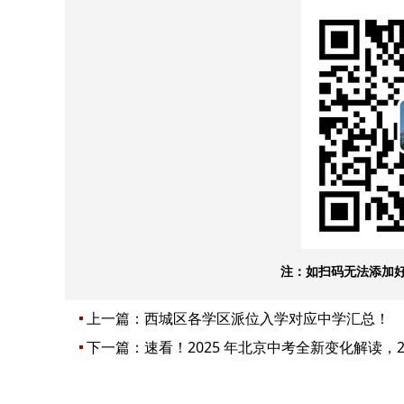
注：如扫码无法添加
上一篇：
西城区各学区派位入学对应中学汇总！
下一篇：
速看！2025 年北京中考全新变化解读，2