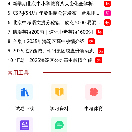
4
新学期北京中小学教育八大变化全解析：学位、政策、教学等方面迎新变革
热
5
CSP-J/S 认证年龄限制公告发布，新规即日起实施！
新
6
北京中考语文提分秘籍！攻克 5000 易混易错字
热
7
情境英语200句 | 速记中考英语1600词
热
8
合集！2025年海淀区高中校情介绍
热
9
2025北京西城、朝阳集团校直升新动态
热
10
汇总！2025海淀区公办高中校情全解
热
常用工具
试卷下载
学习资料
中考体育