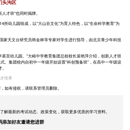
门头沟区
人才班”也同时揭牌。
所幼儿园组成，以“大山谷文化”为育人特色，以“生命科学教育”为
国家天文台研究员韩金林等专家对学生进行指导，由北京青少年科技
甚至幼儿园。”大峪中学教育集团总校校长裴艳萍介绍，创新人才班
式。集团校内自初中一年级开始设置“科创预备班”，在高中一年级设
才。
才培养
理，如有侵权，请联系管理员删除。
，了解最新的考试动态、政策变化，获取更多优质的学习资料。
码添加好友邀请您进群