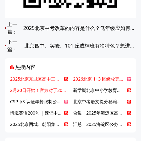
上一
2025北京中考改革的内容是什么？低年级应如何应对中考改革？
篇：
下一
北京四中、实验、101 丘成桐班有啥特色？想进该咋规划？
篇：
热搜内容
2025北京东城区高中三大梯队高中有哪些？录取分数线是多少？
2026北京 1+3 区级校完整名单发布，13549 个名额该如何规划报考？
2月20日开始！官方对于2025年北京市中招体检问题解答！
新学期北京中小学教育八大变化全解析：学位、政策、教学等方面迎新变革
CSP-J/S 认证年龄限制公告发布，新规即日起实施！
北京中考语文提分秘籍！攻克 5000 易混易错字
情境英语200句 | 速记中考英语1600词
合集！2025年海淀区高中校情介绍
2025北京西城、朝阳集团校直升新动态
汇总！2025海淀区公办高中校情全解