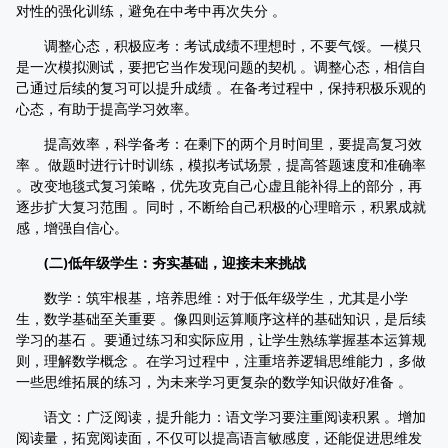
对性的强化训练，避免在中考中再次失分 。
调整心态，积极应考：考试成绩不理想时，不要气馁。一模只
是一次模拟测试，要把它当作发现问题的契机 。调整心态，相信自
己通过后续的复习可以提升成绩 。在备考过程中，保持积极乐观的
心态，有助于提高学习效率。
提高效率，科学备考：在剩下的两个月时间里，要提高复习效
率 。做题时进行计时训练，模拟考试场景，提高答题速度和准确率
。改变地毯式复习策略，优先攻克自己心虚且能补得上的部分，再
逐步扩大复习范围 。同时，不断给自己积极的心理暗示，积累成就
感，增强自信心。
(二)低年级学生：夯实基础，迎接未来挑战
数学：筑牢根基，培养思维：对于低年级学生，尤其是小学
生，数学基础至关重要 。像四则运算顺序这样的基础知识，是后续
学习的基石 。要通过练习和实际应用，让学生熟练掌握基本运算规
则，理解数学概念 。在学习过程中，注重培养逻辑思维能力，多做
一些思维拓展的练习，为未来学习更复杂的数学知识做好准备 。
语文：广泛阅读，提升能力：语文学习要注重阅读积累 。增加
阅读量，拓宽阅读面，不仅可以提高语言敏感度，还能促进思维发