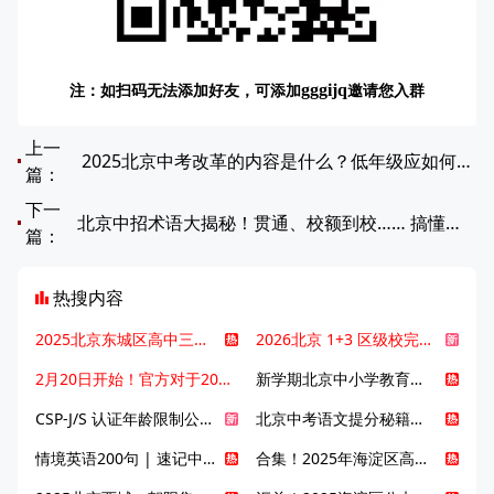
注：如扫码无法添加好友，可添加
邀请您入群
gggijq
上一
2025北京中考改革的内容是什么？低年级应如何应对中考改革？
篇：
下一
北京中招术语大揭秘！贯通、校额到校…… 搞懂这些，升学不再迷茫！
篇：
热搜内容
2025北京东城区高中三大梯队高中有哪些？录取分数线是多少？
2026北京 1+3 区级校完整名单发布，13549 个名额该如何规划报考？
2月20日开始！官方对于2025年北京市中招体检问题解答！
新学期北京中小学教育八大变化全解析：学位、政策、教学等方面迎新变革
CSP-J/S 认证年龄限制公告发布，新规即日起实施！
北京中考语文提分秘籍！攻克 5000 易混易错字
情境英语200句 | 速记中考英语1600词
合集！2025年海淀区高中校情介绍