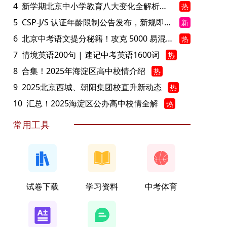
4
新学期北京中小学教育八大变化全解析：学位、政策、教学等方面迎新变革
热
5
CSP-J/S 认证年龄限制公告发布，新规即日起实施！
新
6
北京中考语文提分秘籍！攻克 5000 易混易错字
热
7
情境英语200句 | 速记中考英语1600词
热
8
合集！2025年海淀区高中校情介绍
热
9
2025北京西城、朝阳集团校直升新动态
热
10
汇总！2025海淀区公办高中校情全解
热
常用工具
试卷下载
学习资料
中考体育