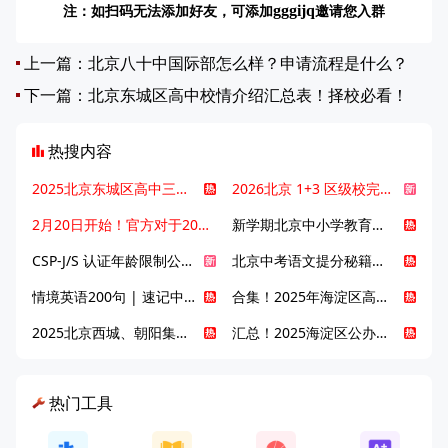
注：如扫码无法添加好友，可添加
邀请您入群
gggijq
上一篇：
北京八十中国际部怎么样？申请流程是什么？
下一篇：
北京东城区高中校情介绍汇总表！择校必看！
热搜内容
2025北京东城区高中三大梯队高中有哪些？录取分数线是多少？
2026北京 1+3 区级校完整名单发布，13549 个名额该如何规划报考？
2月20日开始！官方对于2025年北京市中招体检问题解答！
新学期北京中小学教育八大变化全解析：学位、政策、教学等方面迎新变革
CSP-J/S 认证年龄限制公告发布，新规即日起实施！
北京中考语文提分秘籍！攻克 5000 易混易错字
情境英语200句 | 速记中考英语1600词
合集！2025年海淀区高中校情介绍
2025北京西城、朝阳集团校直升新动态
汇总！2025海淀区公办高中校情全解
热门工具