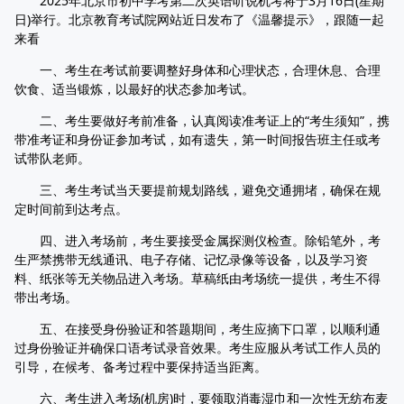
2025年北京市初中学考第二次英语听说机考将于3月16日(星期
日)举行。北京教育考试院网站近日发布了《温馨提示》，跟随一起
来看
一、考生在考试前要调整好身体和心理状态，合理休息、合理
饮食、适当锻炼，以最好的状态参加考试。
二、考生要做好考前准备，认真阅读准考证上的“考生须知”，携
带准考证和身份证参加考试，如有遗失，第一时间报告班主任或考
试带队老师。
三、考生考试当天要提前规划路线，避免交通拥堵，确保在规
定时间前到达考点。
四、进入考场前，考生要接受金属探测仪检查。除铅笔外，考
生严禁携带无线通讯、电子存储、记忆录像等设备，以及学习资
料、纸张等无关物品进入考场。草稿纸由考场统一提供，考生不得
带出考场。
五、在接受身份验证和答题期间，考生应摘下口罩，以顺利通
过身份验证并确保口语考试录音效果。考生应服从考试工作人员的
引导，在候考、备考过程中要保持适当距离。
六、考生进入考场(机房)时，要领取消毒湿巾和一次性无纺布麦