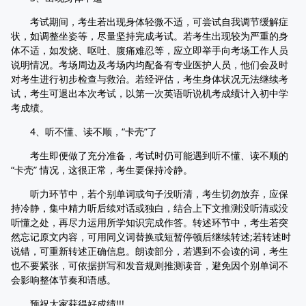
考试期间，考生若出现身体轻微不适，可尝试自我调节缓解症
状，如调整坐姿等，尽量坚持完成考试。若考生出现较为严重的身
体不适，如发烧、呕吐、腹痛难忍等，应立即举手向考场工作人员
说明情况。考场周边及考场内均配备有专业医护人员，他们会及时
对考生进行初步检查与救治。若经评估，考生身体状况无法继续考
试，考生可退出本次考试，以第一次英语听说机考成绩计入初中学
考成绩。
4、听不懂、读不顺，“卡壳”了
考生即便做了充分准备，考试时仍可能遇到听不懂、读不顺的
“卡壳” 情况，这很正常，考生要保持冷静。
听力环节中，若个别单词或句子没听清，考生切勿放弃，应保
持冷静，集中精力听后续对话或独白，结合上下文推测没听清或没
听懂之处，再尽力运用所学知识完成作答。转述环节中，考生若突
然忘记原文内容，可用同义词替换或短暂停顿后继续转述;若转述时
说错，可重新转述正确信息。朗读部分，若遇到不会读的词，考生
也不要紧张，可依据拼写和发音规则推测读音，避免因个别单词不
会影响整体节奏和语感。
预祝大家获得好成绩!!!