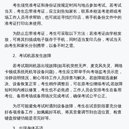
考生须凭准考证和身份证按规定时间与地点参加考试。若考试
当天，考生忘带准考证，应立刻告知家长，联系本校送考老师或考
场工作人员寻求帮助，也可就近寻找打印店，将手机备份文件中的
准考证打印出来使用。
为防止忘带准考证，考生可采取以下方法：若准考证由学校发
放，可将其扫描成电子版存于手机，同时适当复印几份，考试当天
由考生和家长分别携带，以备不时之需。
2、考试机器发生故障
若考试期间机器出现故障(如耳机突然无声、麦克风失灵、网络
卡顿或系统死机等设备问题)，考生应立即举手向考场监考员示意，
冷静说明情况，耐心等待工作人员排查与解决。若故障能迅速解
决、设备恢复正常，考生稍作调整后，可在原考位继续考试;若故障
短时间内难以修复，考生也不必焦虑，工作人员会安排考生在备用
考位、备用考场或备用场次完成考试，确保考试公平公正。
为尽可能避免考试时遇到设备故障，考生在试音阶段要充分做
好各项准备工作，如佩戴好耳机、将其音量调节到合适位置、检查
键盘按键功能是否完好等。
3、出现身体不适