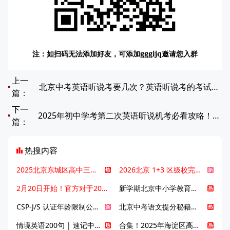
注：如扫码无法添加好友，可添加
邀请您入群
gggijq
上一
北京中考英语听说考要几次？英语听说考的考试形式是什么？
篇：
下一
2025年初中学考第二次英语听说机考必看攻略！这些细节别错过
篇：
热搜内容
2025北京东城区高中三大梯队高中有哪些？录取分数线是多少？
2026北京 1+3 区级校完整名单发布，13549 个名额该如何规划报考？
2月20日开始！官方对于2025年北京市中招体检问题解答！
新学期北京中小学教育八大变化全解析：学位、政策、教学等方面迎新变革
CSP-J/S 认证年龄限制公告发布，新规即日起实施！
北京中考语文提分秘籍！攻克 5000 易混易错字
情境英语200句 | 速记中考英语1600词
合集！2025年海淀区高中校情介绍