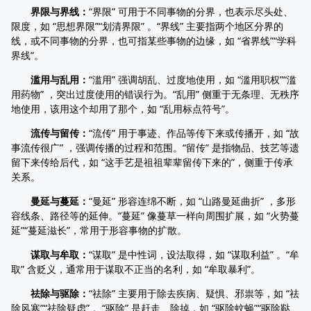
界限与界线：
“界限” 可用于不同事物的分界，也表示尽头处、
限度，如 “思想界限”“划清界限” 。“界线” 主要指两个地区分界的
线，或不同事物的分界，也可指某些事物的边缘，如 “省界线”“学科
界线”。
滥用与乱用：
“滥用” 强调胡乱、过度地使用，如 “滥用职权”“滥
用药物” ，突出过度使用的错误行为。“乱用” 侧重于无条理、无秩序
地使用，该用这个却用了那个，如 “乱用标点符号”。
流传与留传：
“流传” 用于事迹、作品等传下来或传播开，如 “故
事流传很广” ，强调传播的过程和范围。“留传” 是指物品、技艺等遗
留下来传给后代，如 “这手艺是祖祖辈辈留传下来的”，侧重于传承
关系。
曼延与蔓延：
“曼延” 形容连绵不断，如 “山路曼延曲折” ，多形
容线条、路径等的延伸。“蔓延” 像蔓草一样向周围扩展，如 “火势蔓
延”“蔓延滋长”，常用于形容事物的扩散。
谋取与牟取：
“谋取” 是中性词，设法取得，如 “谋取利益” 。“牟
取” 含贬义，通常用于谋取不正当的名利，如 “牟取暴利”。
祛除与驱除：
“祛除” 主要用于除去疾病、疑惧、邪祟等，如 “祛
除风寒”“祛除疑虑” 。“驱除” 是赶走、除掉，如 “驱除蚊蝇”“驱除鞑