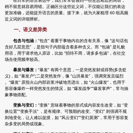
在日常的语言表达中，我们常常会遇到一些意思相近的词语，
稍不留意就容易用错。正确区分这些近义词，不仅能让我们的表达
更加准确，还能提升语言的质量。接下来，就为大家梳理 60 组高频
近义词的详细辨析。
一、语义差异类
包含与包涵：
“包含” 着重于事物内在的含有关系，像 “这句话包
含好几层意思” ，是指句子内部蕴含着多种含义。而 “包涵” 是礼貌
用语，用于请求他人原谅，比如 “招待不周，请多多包涵”，在社交
场合使用频率较高。
暴发与爆发：
“暴发” 有两个意思，一是突然发财或得势(多含贬
义)，如 “暴发户”;二是突然发作，像 “山洪暴发”，强调突发且猛烈
。“爆发” 原指火山内部岩浆冲破地壳迸出，如 “火山爆发”，也用于
形容像爆炸一样突然发生的情况，如 “爆发战争”“爆发掌声”，常与抽
象事物搭配。
变换与变幻：
“变换” 意味着事物的形式或内容发生改变，如 “变
换位置”“变换手法” ，是有规律、可预期的改变。“变幻” 则强调不规
则地变化，让人难以捉摸，如 “风云变幻”“变幻莫测”，常用于形容复
杂多变的局势或现象。