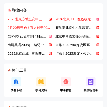
热搜内容
2025北京东城区高中三大梯队高中有哪些？录取分数线是多少？
2026北京 1+3 区级校完整名单发布，13549 个名额该如何规划报考？
2月20日开始！官方对于2025年北京市中招体检问题解答！
新学期北京中小学教育八大变化全解析：学位、政策、教学等方面迎新变革
CSP-J/S 认证年龄限制公告发布，新规即日起实施！
北京中考语文提分秘籍！攻克 5000 易混易错字
情境英语200句 | 速记中考英语1600词
合集！2025年海淀区高中校情介绍
2025北京西城、朝阳集团校直升新动态
汇总！2025海淀区公办高中校情全解
热门工具
试卷下载
学习资料
中考体育
英语听说考