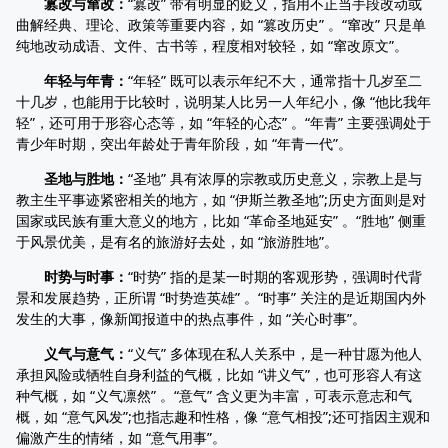
篡改与窜改：
“篡改” 带有明显的贬义，指用不正当手段改动或
曲解经典、理论、政策等重要内容，如 “篡改历史” 。“窜改” 只是单
纯地改动成语、文件、古书等，程度相对较轻，如 “窜改原文”。
年轻与年青：
“年轻” 既可以表示年纪不大，通常指十几岁至二
十几岁，也能用于比较时，说明某人比另一人年纪小，像 “他比我年
轻”，还可用于形容心态等，如 “年轻的心态” 。“年青” 主要强调处于
青少年时期，突出年龄处于青年阶段，如 “年青一代”。
圣地与胜地：
“圣地” 具有浓厚的宗教或历史意义，宗教上是与
教主生平事迹紧密相关的地方，如 “伊斯兰教圣地”;历史方面则是对
国家或民族有重大意义的地方，比如 “革命圣地延安” 。“胜地” 侧重
于风景优美，是有名的旅游好去处，如 “旅游胜地”。
时势与时事：
“时势” 指的是某一时期的客观形势，强调时代背
景和发展趋势，正所谓 “时势造英雄” 。“时事” 关注的是近期国内外
发生的大事，像新闻报道中的热点事件，如 “关心时事”。
义气与意气：
“义气” 多体现在私人关系中，是一种甘愿为他人
承担风险或牺牲自身利益的气概，比如 “讲义气”，也可形容人有这
种气概，如 “义气凛然” 。“意气” 含义更为丰富，可表示意志和气
概，如 “意气风发”;也指志趣和性格，像 “意气相投”;还可指因主观和
偏激产生的情绪，如 “意气用事”。