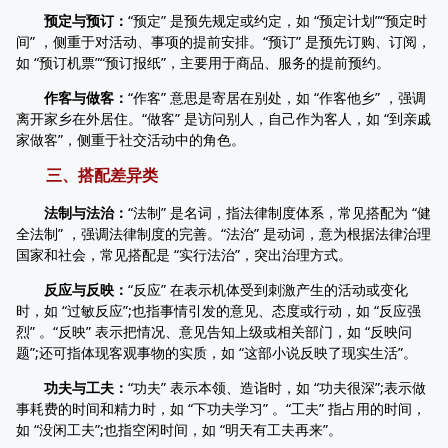
预定与预订：
“预定” 是预先规定或约定，如 “预定计划”“预定时
间” ，侧重于对活动、事项的提前安排。“预订” 是预先订购、订阅，
如 “预订机票”“预订报纸”，主要用于商品、服务的提前预约。
作客与做客：
“作客” 意思是寄居在别处，如 “作客他乡” ，强调
离开家乡在外居住。“做客” 是访问别人，自己作为客人，如 “到亲戚
家做客”，侧重于社交活动中的角色。
三、搭配差异类
法制与法治：
“法制” 是名词，指法律制度体系，常见搭配为 “健
全法制” ，强调法律制度的完善。“法治” 是动词，意为根据法律治理
国家和社会，常见搭配是 “实行法治”，突出治理方式。
反应与反映：
“反应” 在表示机体受到刺激产生的活动或变化
时，如 “过敏反应”;也指事情引发的意见、态度或行动，如 “反应强
烈” 。“反映” 表示把情况、意见告知上级或相关部门，如 “反映问
题”;还可指体现客观事物的实质，如 “这部小说反映了现实生活”。
功夫与工夫：
“功夫” 表示本领、造诣时，如 “功夫很深”;表示做
事耗费的时间和精力时，如 “下功夫学习” 。“工夫” 指占用的时间，
如 “没闲工夫”;也指空闲时间，如 “明天有工夫再来”。