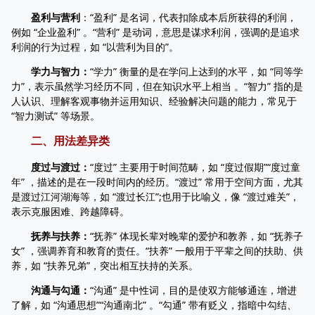
盈利与营利
：“盈利” 是名词，代表扣除成本后所获得的利润，
例如 “企业盈利” 。“营利” 是动词，意思是谋求利润，强调的是追求
利润的行为过程，如 “以营利为目的”。
学力与智力：
“学力” 衡量的是在学问上达到的水平，如 “同等学
力”，表示虽然学习经历不同，但在知识水平上相当 。“智力” 指的是
人认识、理解客观事物并运用知识、经验解决问题的能力，常见于
“智力测试” 等场景。
二、用法差异类
度过与渡过：
“度过” 主要用于时间范畴，如 “度过假期”“度过童
年” ，描述的是在一段时间内的经历。“渡过” 常用于空间方面，尤其
是渡过江河湖海等，如 “渡过长江”;也用于比喻义，像 “渡过难关”，
表示克服困难、跨越障碍。
抚养与扶养：
“抚养” 体现长辈对晚辈的爱护和教养，如 “抚养子
女” ，强调养育和教育的责任。“扶养” 一般用于平辈之间的扶助、供
养，如 “扶养兄弟”，突出相互扶持的关系。
沟通与勾通：
“沟通” 是中性词，目的是使双方能够通连，增进
了解，如 “沟通思想”“沟通南北” 。“勾通” 带有贬义，指暗中勾结、