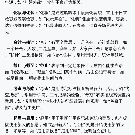
串通，如 “勾通外敌”，常与不良行为相关。
化妆与化装：
“化妆” 是通过脂粉等手段美化容貌，常用于日常
妆容或表演妆容，如 “化妆舞会” 。“化装” 侧重于改变装束、容貌，
达到假扮的效果，如 “化装成商人”，在表演、侦查等场景较为常
见。
合计与核计：
“合计” 有两个意思，一是合在一起计算总数，如
“三个班合计人数”;二是盘算、商量，如 “大家合计合计这事怎么办”
。“核计” 主要指核算，如 “核计成本”，常用于财务、统计等领域。
截止与截至：
“截止” 表示到一定期限停止，后面不能接宾语，
如 “报名截止” 。“截至” 指截止到某个时候，后面必须带宾语，如
“截至目前”，明确指出时间节点。
考查与考察：
“考查” 是用特定标准检查衡量行为、活动，如 “考
查成绩” ，常用于学习、工作成果的检验。“考察” 有实地观察调查的
意思，如 “考察地形”;也指对人进行细致深刻的观察，如 “考察干
部”，涉及范围更广。
起用与启用：
“起用” 用于重新任用退职或免职的官员，也有提
拔使用新人的意思，如 “起用新人” 。“启用” 则是开始使用新的设
备、印章等，如 “启用新设备”“启用印章”，强调首次使用。