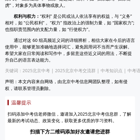
虏”，对象多为具体事物或敌人。
权利与权力：
“权利” 是公民或法人依法享有的权益，与 “义务”
相对，如 “公民权利” 。“权力” 指政治上的强制力量，如 “国家权力”;
也指职责范围内的支配力量，如 “行使权力”。
通过对这 60 组高频近义词的详细辨析，相信大家在今后的语言
使用中，能够更加准确地选择词汇，避免因用词不当而产生误解。
希望大家在日常阅读和写作中，多留意这些近义词的用法，不断提
升自己的语言表达能力。
关键词：
2025北京中考
|
2025北京中考交流群
|
中考知识点
|
中考
声明：本文内容来自网络，由北京中考信息网团队整理，如有侵
权，请联系管理员删除。
温馨提示
扫码添加中考信老师微信，邀请加入2025北京中考信息群，了解
最新的考试动态、政策变化，获取更多优质的学习资料。
扫描下方二维码添加好友邀请您进群