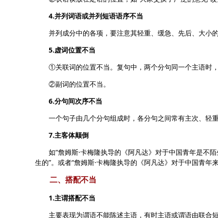
4.并列词语或并列短语语序不当
并列成分中的各项，要注意其轻重、缓急、先后、大小的
5.虚词位置不当
①关联词的位置不当。复句中，两个分句同一个主语时，关
②副词的位置不当。
6.分句间次序不当
一个句子由几个分句组成时，各分句之间常有主次、轻重
7.主客体颠倒
如“詹姆斯·卡梅隆执导的《阿凡达》对于中国青年是不陌生
生的”。或者“詹姆斯·卡梅隆执导的《阿凡达》对于中国青年
二、搭配不当
1.主谓搭配不当
主要表现为谓语不能陈述主语，有时主语或谓语由联合短