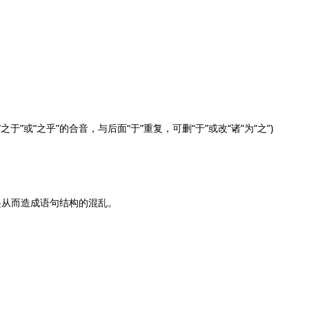
”或“之乎”的合音，与后面“于”重复，可删“于”或改“诸”为“之”)
从而造成语句结构的混乱。