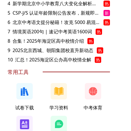
4
新学期北京中小学教育八大变化全解析：学位、政策、教学等方面迎新变革
热
5
CSP-J/S 认证年龄限制公告发布，新规即日起实施！
新
6
北京中考语文提分秘籍！攻克 5000 易混易错字
热
7
情境英语200句 | 速记中考英语1600词
热
8
合集！2025年海淀区高中校情介绍
热
9
2025北京西城、朝阳集团校直升新动态
热
10
汇总！2025海淀区公办高中校情全解
热
常用工具
试卷下载
学习资料
中考体育