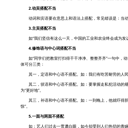
2.动宾搭配不当
动词和宾语要在意思上和语法上搭配，常见错误是：当动
3.主宾搭配不当
如“我们坚信有这么一天，中国的工业和农业终会成为发达的
4.修饰语与中心词搭配不当
如“同学们把教室打扫得干干净净、整整齐齐”一句中，动词
体可分三类：
其一，定语和中心语不搭配。如：我们有吃苦耐劳的人民，又
其二，状语和中心语不搭配。如：要掌握走私犯活动的规律，
为“更好地”。
其三，补语和中心语不搭配。如：一到晚上，他就吓得胆小如
惊”。
5.一面与两面不搭配
如：艺人们过去一贯遭白眼，如今却受到人们热切的青睐