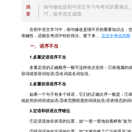
摘
病句修改是初中语文学习与考试的重难点
要
巧，提升语文成绩。
在初中语文学习中，病句修改是绕不开的重要知识点，也
准确性，还能在考试中轻松得分。接下来，
北京中考信息网
一、语序不当
1.多重定语语序不当
多重定语的正确顺序一般可这样依次安排：①表领属的或时
容词或形容词短语;⑤名词或名词短语。
2.多重状语语序不当
如果一个句子有多个状语，它们的正确次序一般是：①表目
或处所的词语或短语;③表范围程度的词或短语;④表情态的
3.定语和状语次序错位
①定语误放在状语的位置，如“一筐一筐地抬着鲜鱼”改为“
②状语误放在定语的位置，如“大家交换了广泛的意见”改为