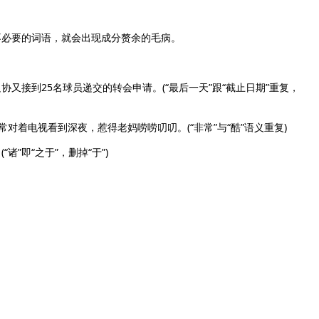
必要的词语，就会出现成分赘余的毛病。
接到25名球员递交的转会申请。(“最后一天”跟“截止日期”重复，
着电视看到深夜，惹得老妈唠唠叨叨。(“非常”与“酷”语义重复)
即“之于”，删掉“于”)