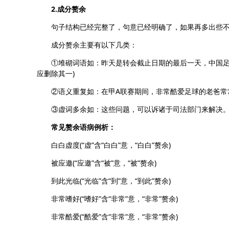
2.成分赘余
句子结构已经完整了，句意已经明确了，如果再多出些不
成分赘余主要有以下几类：
①堆砌词语如：昨天是转会截止日期的最后一天，中国足协又
应删除其一)
②语义重复如：在甲A联赛期间，非常酷爱足球的老爸常常对
③虚词多余如：这些问题，可以诉诸于司法部门来解决。(“诸”
常见赘余语病例析：
白白虚度(“虚”含“白白”意，“白白”赘余)
被应邀(“应邀”含“被”意，“被”赘余)
到此光临(“光临”含“到”意，“到此”赘余)
非常嗜好(“嗜好”含“非常”意，“非常”赘余)
非常酷爱(“酷爱”含“非常”意，“非常”赘余)