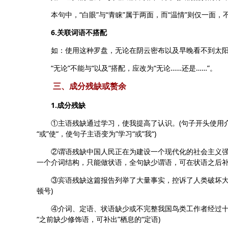
本句中，“白眼”与“青睐”属于两面，而“温情”则仅一面，
6.关联词语不搭配
如：使用这种罗盘，无论在阴云密布以及早晚看不到太阳
“无论”不能与“以及”搭配，应改为“无论……还是……”。
三、成分残缺或赘余
1.成分残缺
①主语残缺通过学习，使我提高了认识。(句子开头使用介词
“或”使“，使句子主语变为”学习“或”我“)
②谓语残缺中国人民正在为建设一个现代化的社会主义强国。
一个介词结构，只能做状语，全句缺少谓语，可在状语之后补上
③宾语残缺这篇报告列举了大量事实，控诉了人类破坏大自然
顿号)
④介词、定语、状语缺少或不完整我国鸟类工作者经过十八年
“之前缺少修饰语，可补出”栖息的“定语)