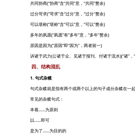
共同协商(“协商”含“共同”意，“共同”赘余)
过分苛求(“苛求”含“过分”意，“过分”赘余)
可以堪称(“堪称”含“可以”意，“可以”赘余)
多年的夙愿(“夙愿”有“多年”意，“多年”赘余)
原因是因为(“原因”即“因为”，两者留一)
诉诸于武力(公诸于众、见诸于报刊、付诸于流水)(“诸”，“之于
四、结构混乱
1. 句式杂糅
句式杂糅就是指有两个或两个以上的句子成分杂糅在一起
常见的杂糅句式：
本着……为原则
以……即可
是为了……为目的的