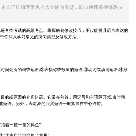
。本文详细梳理常见六大类病句类型，助力快速掌握修改技
是各类考试的高频考点。掌握病句修改技巧，不仅能提升语言表达的
带你深入学习常见的病句类型及修改方法。
间处所的词或短语;②表指称或数量的短语;③动词或动词短语;④形
的或原因的介宾短语。它常在句首，用逗号和主语隔开;②表时间
词或短语。另外，表对象的介宾短语一般紧挨在中心语前。
抬着一筐一筐的鲜鱼”;
“大家广泛地交换了意见”。