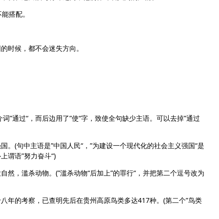
不能搭配。
的时候，都不会迷失方向。
”通过“，而后边用了”使“字，致使全句缺少主语。可以去掉”通过
(句中主语是”中国人民“，”为建设一个现代化的社会主义强国“是
谓语”努力奋斗“)
，滥杀动物。(”滥杀动物“后加上”的罪行“，并把第二个逗号改为
的考察，已查明先后在贵州高原鸟类多达417种。(第二个”鸟类