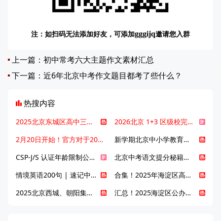
注：如扫码无法添加好友，可添加
邀请您入群
gggijq
上一篇：
初中常考六大主题作文素材汇总
下一篇：
近6年北京中考作文题目都考了些什么？
热搜内容
2025北京东城区高中三大梯队高中有哪些？录取分数线是多少？
2026北京 1+3 区级校完整名单发布，13549 个名额该如何规划报考？
2月20日开始！官方对于2025年北京市中招体检问题解答！
新学期北京中小学教育八大变化全解析：学位、政策、教学等方面迎新变革
CSP-J/S 认证年龄限制公告发布，新规即日起实施！
北京中考语文提分秘籍！攻克 5000 易混易错字
情境英语200句 | 速记中考英语1600词
合集！2025年海淀区高中校情介绍
2025北京西城、朝阳集团校直升新动态
汇总！2025海淀区公办高中校情全解