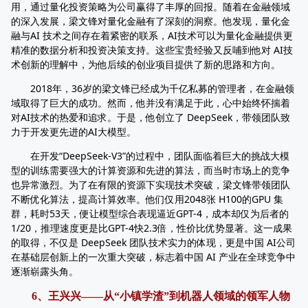
用，通过量化投资策略为公司赢得了丰厚的回报。随着在金融领域
的深入发展，梁文锋对量化金融有了深刻的洞察。他发现，量化金
融与AI 技术之间存在着紧密的联系，AI技术可以为量化金融提供更
精准的数据分析和投资决策支持。这些宝贵经验又反哺到他对 AI技
术创新的理解中，为他后续的创业项目提供了新的思路和方向。
2018年，36岁的梁文锋已经成为千亿私募的管理者，在金融领
域取得了巨大的成功。然而，他并没有满足于此，心中始终怀揣着
对AI技术的热爱和追求。于是，他创立了 DeepSeek，带领团队致
力于开发更先进的AI大模型。
在开发“DeepSeek-V3”的过程中，团队面临着巨大的挑战大模
型的训练需要强大的计算资源和先进的算法，而当时市场上的竞争
也异常激烈。为了在有限的资源下实现技术突破，梁文锋带领团队
不断优化算法，提高计算效率。他们仅用2048张 H100的GPU 集
群，耗时53天，便让模型综合表现逼近GPT-4，成本却仅为后者的
1/20，推理速度更是比GPT-4快2.3倍，性价比优势显著。这一成果
的取得，不仅是 DeepSeek 团队技术实力的体现，更是中国 AI公司
在基础层创新上的一次重大突破，标志着中国 AI 产业在全球竞争中
逐渐崭露头角。
6、王兴兴——从“小镇学渣”到机器人领域的领军人物