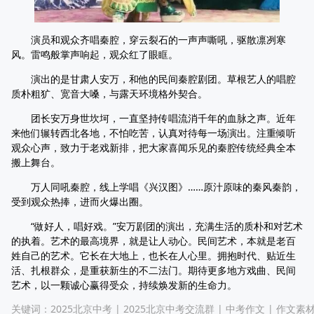
演员和观众齐唱秦腔，穿云裂石的一声声嘶吼，驱散凛冽寒
风。雷鸣般掌声响起，观众红了眼眶。
演出的是甘肃人安万，和他的民间秦腔剧团。草根艺人的唱腔
质朴粗犷、宽音大嗓，与露天环境格外契合。
团长安万身世坎坷，一直坚持传唱流消千年的血脉之声。近年
来他们辗转西北各地，不怕吃苦，认真对待每一场演出。注重倾听
观众心声，致力于老戏新排，把大家喜闻乐见的秦腔传统经典全本
搬上舞台。
万人同吼秦腔，线上学唱《兴汉图》……原汁原味的秦风秦韵，
受到观众热捧，进而火爆出圈。
“做好人，唱好戏。”安万剧团的演出，充满生活的质朴和对艺术
的执着。艺术的最高境界，就是让人动心。民间艺术，本就是老百
姓自己的艺术。它长在大地上，也长在人心里。拥抱时代、贴近生
活、扎根群众，是重获新生的不二法门。期待更多地方戏曲、民间
艺术，以一颗诚心赢得受众，持续焕发新的生命力。
关键词：
2025北京中考
|
2025北京中考交流群
|
中考作文
|
作文素