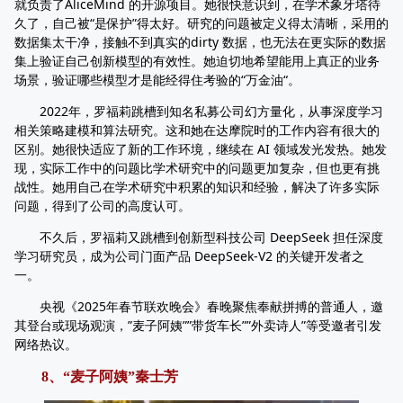
就负责了AliceMind 的开源项目。她很快意识到，在学术象牙塔待
久了，自己被“是保护”得太好。研究的问题被定义得太清晰，采用的
数据集太干净，接触不到真实的dirty 数据，也无法在更实际的数据
集上验证自己创新模型的有效性。她迫切地希望能用上真正的业务
场景，验证哪些模型才是能经得住考验的“万金油“。
2022年，罗福莉跳槽到知名私募公司幻方量化，从事深度学习
相关策略建模和算法研究。这和她在达摩院时的工作内容有很大的
区别。她很快适应了新的工作环境，继续在 AI 领域发光发热。她发
现，实际工作中的问题比学术研究中的问题更加复杂，但也更有挑
战性。她用自己在学术研究中积累的知识和经验，解决了许多实际
问题，得到了公司的高度认可。
不久后，罗福莉又跳槽到创新型科技公司 DeepSeek 担任深度
学习研究员，成为公司门面产品 DeepSeek-V2 的关键开发者之
一。
央视《2025年春节联欢晚会》春晚聚焦奉献拼搏的普通人，邀
其登台或现场观演，”麦子阿姨””带货车长””外卖诗人”等受邀者引发
网络热议。
8、“麦子阿姨”秦士芳