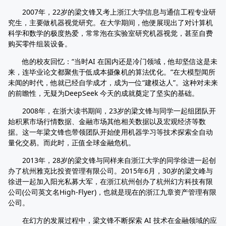
2007年，22岁的梁文锋又考上浙江大学信息与通信工程专业研
究生，主要做机器视觉研究。在大学期间，他便展现出了对计算机
科学和数学的极度热爱，常常泡在实验室研究机器视觉，甚至自费
购买零件组装设备。
他的校友回忆：“当时AI 在国内还是冷门领域，他却坚信这是未
来，连毕业论文都聚焦于低成本摄像机的算法优化。”在大模型闻所
未闻的时代，他就已经自学成才，成为一位“建模达人”。这种对未来
的前瞻性，无疑为DeepSeek 今天的成就奠定了坚实的基础。
2008年，在浙大读书期间，23岁的梁文锋与同学一起组团队开
始积累市场行情数据、金融市场其他相关数据以及宏观经济等数
据。这一年梁文锋也带领团队开始使用机器学习等技术探索全自动
量化交易。而此时，正值全球金融危机。
2013年，28岁的梁文锋与同样来自浙江大学的同学徐进一起创
办了杭州雅克比投资管理有限公司。2015年6月，30岁的梁文峰与
徐进一起加入阳光私募大军，在浙江杭州创办了杭州幻方科技有限
公司(公司英文名High-Flyer)，也就是现在的浙江九章资产管理有限
公司。
在幻方的发展过程中，梁文锋不断探索 AI 技术在金融领域的应