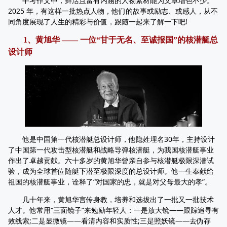
中考作文中，鲜活且富有内涵的人物素材能为文章增色不少。
2025 年，有这样一批热点人物，他们的故事或励志、或感人，从不
同角度展现了人生的精彩与价值，跟随一起来了解一下吧!
1、黄旭华 —— 一位“甘于无名、至诚报国”的核潜艇总
设计师
他是中国第一代核潜艇总设计师，他隐姓埋名30年，主持设计
了中国第一代攻击型核潜艇和战略导弹核潜艇，为我国核潜艇事业
作出了卓越贡献。六十多岁的黄旭华曾亲自参与核潜艇极限深潜试
验，成为全球首位随艇下潜至极限深度的总设计师。他一生奉献给
祖国的核潜艇事业，诠释了“对国家的忠，就是对父母最大的孝”。
几十年来，黄旭华言传身教，培养和选拔出了一批又一批技术
人才。他常用“三面镜子”来勉励年轻人：一是放大镜——跟踪追寻有
效线索;二是显微镜——看清内容和实质性;三是照妖镜——去伪存