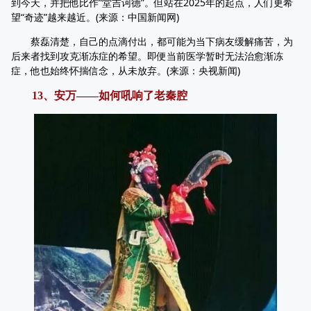
到今天，并把他比作”堂吉诃德”。但站在2025年的起点，人们更希
望“奇迹”越来越近。(来源：中国新闻网)
蔡磊清楚，自己的点滴付出，都可能为当下病友缓解痛苦，为
后来者找到攻克渐冻症的希望。即便当前医学暂时无法治愈渐冻
症，他也始终怀揣信念，从未放弃。(来源：央视新闻)
13、安万——如何吼响了老秦腔