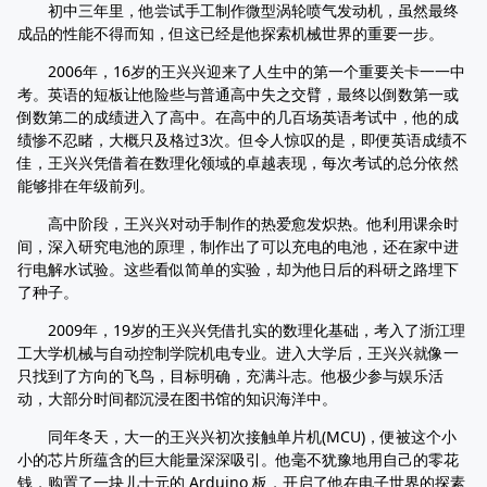
初中三年里，他尝试手工制作微型涡轮喷气发动机，虽然最终
成品的性能不得而知，但这已经是他探索机械世界的重要一步。
2006年，16岁的王兴兴迎来了人生中的第一个重要关卡一一中
考。英语的短板让他险些与普通高中失之交臂，最终以倒数第一或
倒数第二的成绩进入了高中。在高中的几百场英语考试中，他的成
绩惨不忍睹，大概只及格过3次。但令人惊叹的是，即便英语成绩不
佳，王兴兴凭借着在数理化领域的卓越表现，每次考试的总分依然
能够排在年级前列。
高中阶段，王兴兴对动手制作的热爱愈发炽热。他利用课余时
间，深入研究电池的原理，制作出了可以充电的电池，还在家中进
行电解水试验。这些看似简单的实验，却为他日后的科研之路埋下
了种子。
2009年，19岁的王兴兴凭借扎实的数理化基础，考入了浙江理
工大学机械与自动控制学院机电专业。进入大学后，王兴兴就像一
只找到了方向的飞鸟，目标明确，充满斗志。他极少参与娱乐活
动，大部分时间都沉浸在图书馆的知识海洋中。
同年冬天，大一的王兴兴初次接触单片机(MCU)，便被这个小
小的芯片所蕴含的巨大能量深深吸引。他毫不犹豫地用自己的零花
钱，购置了一块儿十元的 Arduino 板，开启了他在电子世界的探素