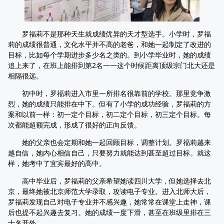
罗福莉不是那种天生就成绩优异的天才型选手。小学时，罗福
莉的成绩很普通，文化水平并不高的老爸，和她一起制定了改进的
目标，比如每个学期进步多少名之类的。到小学毕业时，她的成绩
追上来了，在班上能排到第2名一一这个时候距离顶级宗门北大还是
相隔很远。
初中时，罗福莉进入市里一所排名很靠前的学校。那里竞争激
烈，她的成绩只能排在中下。但有了小学的成功经验，罗福莉的方
案和以前一样：初一定个目标，初二定个目标，初三定个目标。每
次都能超额完成，形成了很好的正向反馈。
她的父亲也会定期和她一起回顾目标，调整计划。罗福莉越来
越自信，她内心相信自己，只要努力就能达到甚至超过目标。就这
样，她考中了宜宾最好的高中。
高中毕业后，罗福莉的父亲希望她读四川大学，但她选择去北
京，最终她被北京师范大学录取，攻读电子专业。进入北师大后，
罗福莉发现自己对电子专业并不感兴趣，她常常在课堂上走神，课
后也提不起兴趣去复习。她的成绩一度下滑，甚至在班级里排在三
十名开外。