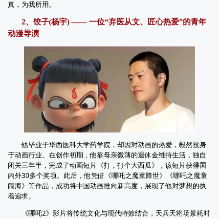
真，为我所用。
2、饺子(杨宇) —— 一位“弃医从文、匠心热爱”的青年
动漫导演
他毕业于华西医科大学药学院，却因对动画的热爱，毅然投身
于动画行业。在创作初期，他靠母亲微薄的退休金维持生活，独自
闭关三年半，完成了动画短片《打，打个大西瓜》，该短片获得国
内外30多个奖项。此后，他凭借《哪吒之魔童降世》《哪吒之魔童
闹海》等作品，成功将中国动画推向新高度，展现了他对梦想的执
着追求。
《哪吒2》影片将传统文化与现代特效结合，天兵天将场景耗时