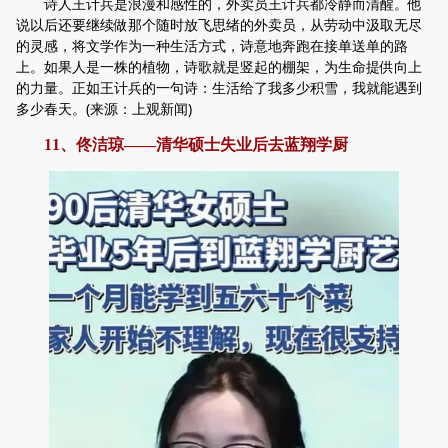
诗人王计兵是浪漫和感性的，外卖员王计兵都冷静而清醒。他
说以后还要继续做那个随时放飞思绪的外卖员，从劳动中汲取无尽
的灵感，将文学作为一种生活方式，诗意地奔跑在接单送单的路
上。如果人是一株的植物，诗歌就是竖起的棚架，为生命提供向上
的力量。正如王计兵的一句诗：生活给了我多少积雪，我就能遇到
多少春天。(来源：上观新闻)
11、佟洁琼——清华硕士失业后去蓝翔学厨