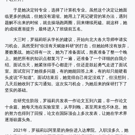
于是她决定转专业，选择了计算机专业。虽然这个决定让她面
临更多的挑战，但她没有退缩。她用上了死记硬背的笨办法，遇到
题解不出来的时候，就去操场跑两圈，回来继续死磕。就这样，她
的成续逐渐提升，最终进入了班级前五名。
大三时，罗福莉听从学长的建议，开始向北大各大导师申请实
习机会。虽然受到“你没有天赋做科研”的打击，但她始终没有放弃，
屡败屡战。她记得有一次，她为了准备面试，熬夜准备了整一个晚
上。她把所有的知识点都复习了一遍，还准备了一个详细的自我介
绍。面试当天，她紧张得手心都是汗，但还是鼓起勇气走进了面试
室。面试官问了她很多问题，有的她能回答上来，有的却只能硬着
头皮说“不知道”。面试结束后，她觉得自己肯定没戏了，但没想到，
几天后她收到了实习通知。这次实习机会，为她后来的保研打下了
坚实的基础。
在研究生阶段，罗福莉共发表一作论文五到六篇，非一作论文
十余篇。她每天泡在实验室里，从早到晚，甚至周末也不休息。她
的努力也得到了回报，论文在国际顶会上多次发表，让她在学术界
逐渐崭露头角。
2021年，罗福莉以阿里星的身份进入达摩院。入职没多久，她