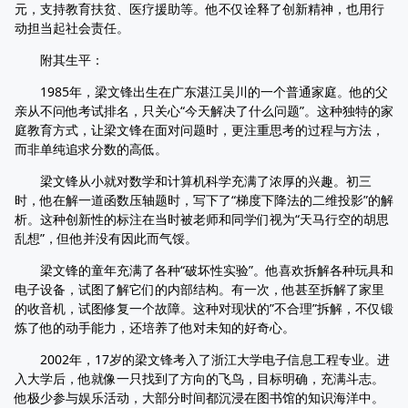
元，支持教育扶贫、医疗援助等。他不仅诠释了创新精神，也用行
动担当起社会责任。
附其生平：
1985年，梁文锋出生在广东湛江吴川的一个普通家庭。他的父
亲从不问他考试排名，只关心“今天解决了什么问题”。这种独特的家
庭教育方式，让梁文锋在面对问题时，更注重思考的过程与方法，
而非单纯追求分数的高低。
梁文锋从小就对数学和计算机科学充满了浓厚的兴趣。初三
时，他在解一道函数压轴题时，写下了“梯度下降法的二维投影”的解
析。这种创新性的标注在当时被老师和同学们视为“天马行空的胡思
乱想”，但他并没有因此而气馁。
梁文锋的童年充满了各种“破坏性实验”。他喜欢拆解各种玩具和
电子设备，试图了解它们的内部结构。有一次，他甚至拆解了家里
的收音机，试图修复一个故障。这种对现状的”不合理”拆解，不仅锻
炼了他的动手能力，还培养了他对未知的好奇心。
2002年，17岁的梁文锋考入了浙江大学电子信息工程专业。进
入大学后，他就像一只找到了方向的飞鸟，目标明确，充满斗志。
他极少参与娱乐活动，大部分时间都沉浸在图书馆的知识海洋中。