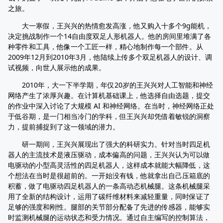
之旅。
大一寒假，王兴兴的热情愈发高涨，他又购入十多个9g能机，
决定挑战制作一个14自由度双足人形机器人。他的房间里堆满了各
种零件和工具，他像一个工匠一样，精心地制作每一个部件。从
2009年12月到2010年3月，他陆续上传多个双足机器人的设计、调
试视频，向世人展示他的成果。
2010年，大一下半学期，年仅20岁的王兴兴对人工智能和神经
网络产生了浓厚兴趣。在计算机基础课上，他选择自由选题，提交
的作业中深入讨论了大规模 AI 和神经网络。在当时，神经网络正处
于低谷期，是一门相当冷门的学科，但王兴兴却凭借着敏锐的洞察
力，提前捕捉到了这一领域的潜力。
研一期间，王兴兴展现出了强大的科研实力。针对当时四足机
器人的主流技术是液压驱动，成本偏高的问题，王兴兴认为可以做
电驱动的小型高灵活性的四足机器人，这样成本就能大幅降低，这
个想法在当时是很超前的。一开始没有钱，他就拿出自己压箱底的
积蓄，做了电驱动四足机器人的一条高动态机械腿。这条机械腿采
用了全新的结构设计，运用了碳纤维材料来减轻重量，同时保证了
足够的强度和刚性。腿部的关节部分配备了先进的传感器，能够实
时监测机械腿的运动状态和受力情况。通过自主编写的控制算法，