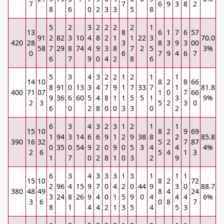
7
7
6
9
3
8
2
8
6
0
2
3
3
5
8
5
2
3
2
2
2
2
1
13
8
6
1
7
6
57
91
2
82
3
10
4
8
2
1
1
22
3
70.0
420
28
3
8
3
9
3
00
58
7
29
8
74
4
9
3
8
7
2
5
3%
0
6
7
9
4
6
7
6
7
9
0
4
2
8
6
5
3
4
3
2
2
1
2
1
1
14
10
8
2
8
66
8
91
0
13
3
4
7
9
1
7
33
7
1
81.8
400
71
07
1
0
7
66
9
36
6
60
5
4
8
1
1
5
5
1
3
9%
2
3
5
2
3
0
6
0
2
8
0
0
3
3
0
2
6
3
4
3
2
3
1
2
1
1
15
10
8
2
9
69
1
94
3
14
6
6
9
1
2
9
38
8
2
85.8
390
16
32
5
2
7
87
0
35
0
54
9
2
0
9
0
5
3
4
4
4%
2
6
5
4
1
3
1
7
0
2
8
1
0
3
2
9
6
3
4
3
3
3
1
3
1
1
1
15
10
8
2
72
2
96
4
15
9
7
0
4
2
0
44
9
3
0
88.7
380
48
49
8
4
24
3
24
8
26
9
4
0
1
5
9
0
4
4
4
6%
3
6
0
8
7
8
1
4
4
2
1
3
5
4
5
3