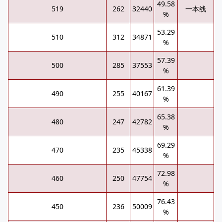
49.58
519
262
32440
一本线
%
53.29
510
312
34871
%
57.39
500
285
37553
%
61.39
490
255
40167
%
65.38
480
247
42782
%
69.29
470
235
45338
%
72.98
460
250
47754
%
76.43
450
236
50009
%