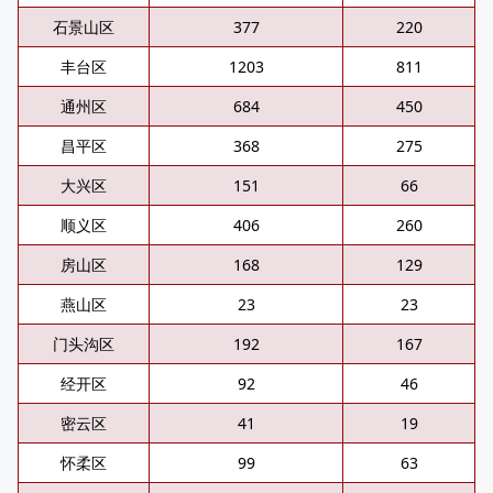
石景山区
377
220
丰台区
1203
811
通州区
684
450
昌平区
368
275
大兴区
151
66
顺义区
406
260
房山区
168
129
燕山区
23
23
门头沟区
192
167
经开区
92
46
密云区
41
19
怀柔区
99
63