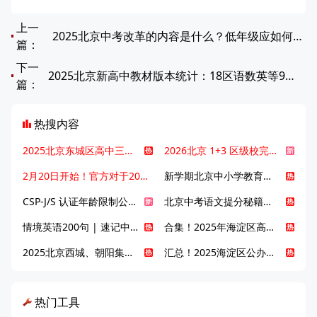
上一
2025北京中考改革的内容是什么？低年级应如何应对中考改革？
篇：
下一
2025北京新高中教材版本统计：18区语数英等9科选用版全览（附说明）
篇：
热搜内容
2025北京东城区高中三大梯队高中有哪些？录取分数线是多少？
2026北京 1+3 区级校完整名单发布，13549 个名额该如何规划报考？
2月20日开始！官方对于2025年北京市中招体检问题解答！
新学期北京中小学教育八大变化全解析：学位、政策、教学等方面迎新变革
CSP-J/S 认证年龄限制公告发布，新规即日起实施！
北京中考语文提分秘籍！攻克 5000 易混易错字
情境英语200句 | 速记中考英语1600词
合集！2025年海淀区高中校情介绍
2025北京西城、朝阳集团校直升新动态
汇总！2025海淀区公办高中校情全解
热门工具