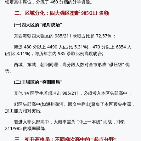
锁定高中席位，分流了 460 分档的升学资源。
二、区域分化：四大强区垄断 985/211 名额
(一)四大区的 “绝对统治”
东西海朝四大强区的 985/211 录取占比超 72.57% ：
海淀 480 分以上 4490 人(占比 5.31%)、470 分以上 6854 人
(占比 8.11%)，与历年京内 985 录取比例高度吻合;
西城、东城、朝阳同理，高分段人数对全市形成 “碾压级” 优
势。
(二)非强区的 “突围困局”
其他 14 区学生若想冲击 985/211，必须考入本区头部高中 ：
郊区头部高中(如通州潞河、顺义牛栏山)聚集了本区顶尖生源，
加工能力相对突出;
若进入非头部高中，大概率需为 “冲上一本线” 而战，冲刺
211/985 的概率骤降。
三、初升高格局：不同梯次高中的 “起点分野”